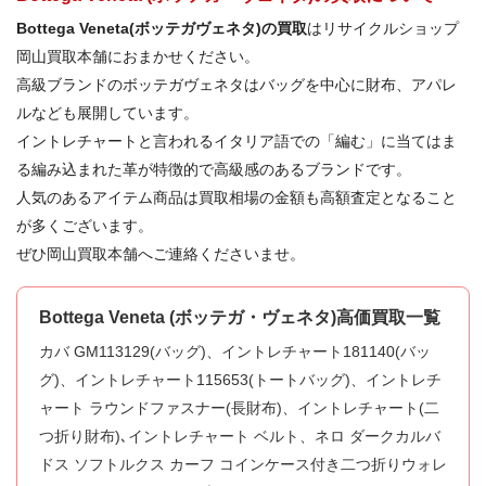
Bottega Veneta(ボッテガヴェネタ)の買取
はリサイクルショップ
岡山買取本舗におまかせください。
高級ブランドのボッテガヴェネタはバッグを中心に財布、アパレ
ルなども展開しています。
イントレチャートと言われるイタリア語での「編む」に当てはま
る編み込まれた革が特徴的で高級感のあるブランドです。
人気のあるアイテム商品は買取相場の金額も高額査定となること
が多くございます。
ぜひ岡山買取本舗へご連絡くださいませ。
Bottega Veneta (ボッテガ・ヴェネタ)高価買取一覧
カバ GM113129(バッグ)、イントレチャート181140(バッ
グ)、イントレチャート115653(トートバッグ)、イントレチ
ャート ラウンドファスナー(長財布)、イントレチャート(二
つ折り財布)､イントレチャート ベルト、ネロ ダークカルバ
ドス ソフトルクス カーフ コインケース付き二つ折りウォレ