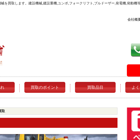
械を買取します。建設機械,建設重機,ユンボ,フォークリフト,ブルドーザー,発電機,発動
会社概
流れ
買取のポイント
買取品目
よく
買取