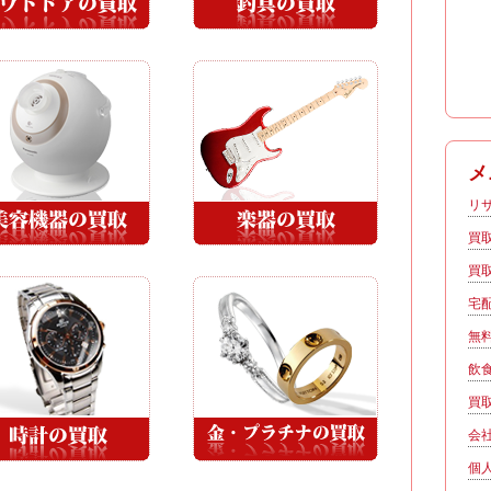
メ
リ
買
買
宅
無
飲
買
会
個