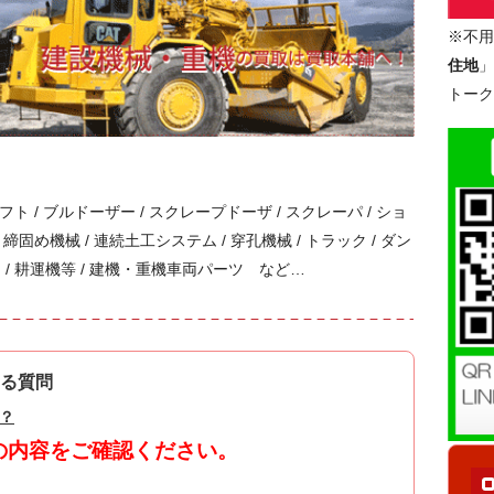
※不用
住地
」
トーク
リフト / ブルドーザー / スクレープドーザ / スクレーパ / ショ
 締固め機械 / 連続土工システム / 穿孔機械 / トラック / ダン
クター / 耕運機等 / 建機・重機車両パーツ など…
る質問
？
の内容をご確認ください。