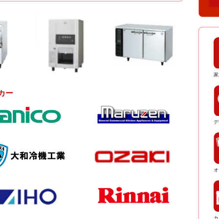
家
カー
デ
オ
カ