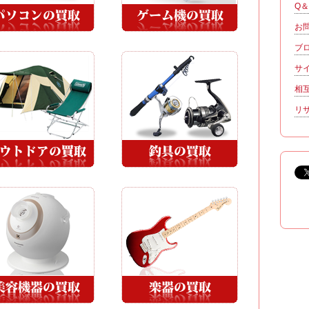
Q
お
ブ
サ
相
リ