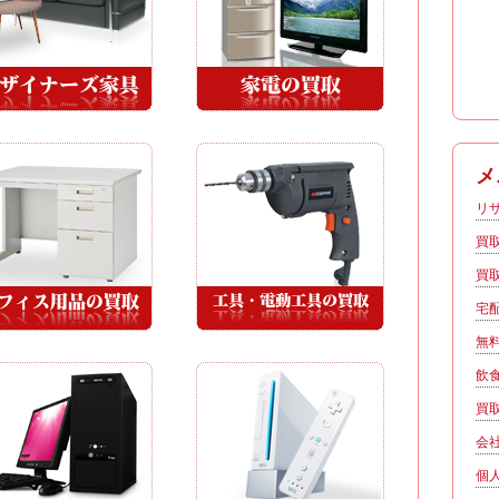
メ
リ
買
買
宅
無
飲
買
会
個